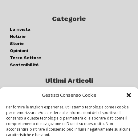
Categorie
La rivista
Notizie
Storie
Opinioni
Terzo Settore
Sostenibilità
Ultimi Articoli
Gestisci Consenso Cookie
Germogli di luce: al via la quinta
edizione di “ColorARTe”
Per fornire le migliori esperienze, utilizziamo tecnologie come i cookie
per memorizzare e/o accedere alle informazioni del dispositivo. Il
consenso a queste tecnologie ci permetterà di elaborare dati come il
comportamento di navigazione o ID unici su questo sito. Non
IL BEER GARDEN CON IL GIALLONE
acconsentire o ritirare il consenso può influire negativamente su alcune
caratteristiche e funzioni.