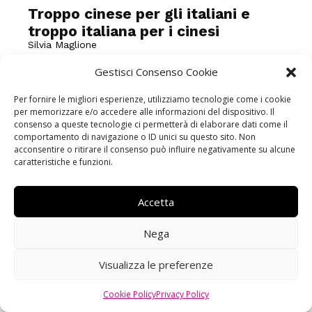
Troppo cinese per gli italiani e
troppo italiana per i cinesi
Silvia Maglione
La storia di Mei Ling Liang, romana a Prato La migrazione
Gestisci Consenso Cookie
cinese in Italia iniziò nel 1918, quando arrivò il primo gruppo
di cinesi dello Zhejiang, una regione della Cina meridionale.
Per fornire le migliori esperienze, utilizziamo tecnologie come i cookie
A mano a mano che fecero fortuna, chiamarono i...
per memorizzare e/o accedere alle informazioni del dispositivo. Il
consenso a queste tecnologie ci permetterà di elaborare dati come il
comportamento di navigazione o ID unici su questo sito. Non
acconsentire o ritirare il consenso può influire negativamente su alcune
caratteristiche e funzioni.
Accetta
Nega
Visualizza le preferenze
Cookie Policy
Privacy Policy