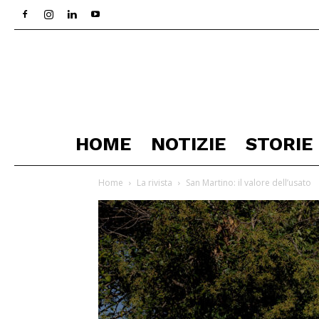
HOME
NOTIZIE
STORIE
Home
La rivista
San Martino: il valore dell’usato