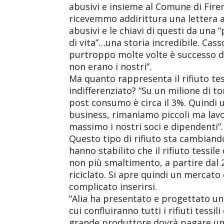
abusivi e insieme al Comune di Firen
ricevemmo addirittura una lettera an
abusivi e le chiavi di questi da un
di vita”…una storia incredibile. Cas
purtroppo molte volte è successo di 
non erano i nostri”.
Ma quanto rappresenta il rifiuto tess
indifferenziato? “Su un milione di tonn
post consumo è circa il 3%. Quindi un
business, rimaniamo piccoli ma lav
massimo i nostri soci e dipendenti”.
Questo tipo di rifiuto sta cambiand
hanno stabilito che il rifiuto tessile
non più smaltimento, a partire dal 2
riciclato. Si apre quindi un mercato 
complicato inserirsi.
“Alia ha presentato e progettato un
cui confluiranno tutti i rifiuti tessili
grande produttore dovrà pagare una 