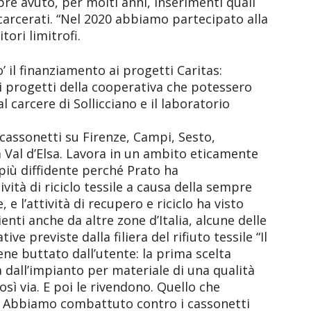
e avuto, per molti anni, inserimenti quali
carcerati. “Nel 2020 abbiamo partecipato alla
tori limitrofi.
o’ il finanziamento ai progetti Caritas:
 progetti della cooperativa che potessero
 carcere di Sollicciano e il laboratorio
cassonetti su Firenze, Campi, Sesto,
a Val d’Elsa. Lavora in un ambito eticamente
più diffidente perché Prato ha
vità di riciclo tessile a causa della sempre
 e l’attività di recupero e riciclo ha visto
nti anche da altre zone d’Italia, alcune delle
e previste dalla filiera del rifiuto tessile “Il
ene buttato dall’utente: la prima scelta
a dall’impianto per materiale di una qualità
sì via. E poi le rivendono. Quello che
o. Abbiamo combattuto contro i cassonetti