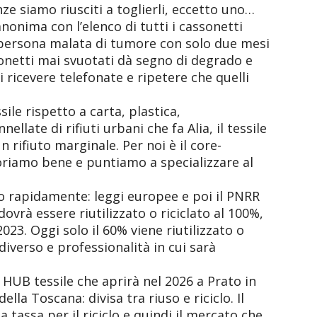
ze siamo riusciti a toglierli, eccetto uno…
onima con l’elenco di tutti i cassonetti
a “persona malata di tumore con solo due mesi
sonetti mai svuotati dà segno di degrado e
ricevere telefonate e ripetere che quelli
ile rispetto a carta, plastica,
ellate di rifiuti urbani che fa Alia, il tessile
 rifiuto marginale. Per noi è il core-
oriamo bene e puntiamo a specializzare al
o rapidamente: leggi europee e poi il PNRR
 dovrà essere riutilizzato o riciclato al 100%,
023. Oggi solo il 60% viene riutilizzato o
diverso e professionalità in cui sarà
 HUB tessile che aprirà nel 2026 a Prato in
 della Toscana: divisa tra riuso e riciclo. Il
tassa per il riciclo e quindi il mercato che