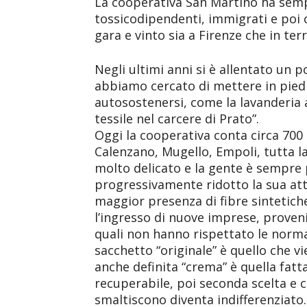
La cooperativa San Martino ha sempr
tossicodipendenti, immigrati e poi 
gara e vinto sia a Firenze che in terri
Negli ultimi anni si è allentato un p
abbiamo cercato di mettere in piedi
autosostenersi, come la lavanderia al
tessile nel carcere di Prato”.
Oggi la cooperativa conta circa 700 
Calenzano, Mugello, Empoli, tutta l
molto delicato e la gente è sempre 
progressivamente ridotto la sua atti
maggior presenza di fibre sintetiche,
l’ingresso di nuove imprese, provenie
quali non hanno rispettato le normativ
sacchetto “originale” è quello che vi
anche definita “crema” è quella fatt
recuperabile, poi seconda scelta e co
smaltiscono diventa indifferenziat