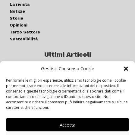
La rivista
Notizie
Storie
Opinioni
Terzo Settore
Sostenibilità
Ultimi Articoli
Gestisci Consenso Cookie
Germogli di luce: al via la quinta
edizione di “ColorARTe”
Per fornire le migliori esperienze, utilizziamo tecnologie come i cookie
per memorizzare e/o accedere alle informazioni del dispositivo. Il
consenso a queste tecnologie ci permetterà di elaborare dati come il
comportamento di navigazione o ID unici su questo sito. Non
IL BEER GARDEN CON IL GIALLONE
acconsentire o ritirare il consenso può influire negativamente su alcune
caratteristiche e funzioni.
Accetta
Siamo pronti a navigare “contro
vento”