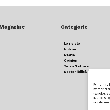
 Magazine
Categorie
La rivista
Notizie
Storie
Opinioni
Terzo Settore
Sostenibilità
Per fornire 
memorizzare
tecnologie 
ID unici su 
negativament