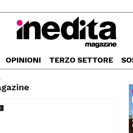
OPINIONI
TERZO SETTORE
SO
Inedita
ne
agazine
Magazine
S