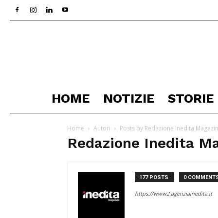
HOME
NOTIZIE
STORIE
Home
Autori
Posts by Redazione Inedita Magazi
Redazione Inedita M
177 POSTS
0 COMMENT
https://www2.agenziainedita.it