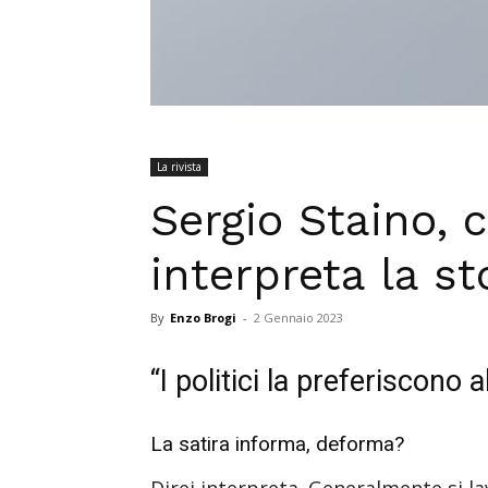
La rivista
Sergio Staino, 
interpreta la st
By
Enzo Brogi
-
2 Gennaio 2023
“I politici la preferiscono a
La satira informa, deforma?
Direi interpreta. Generalmente si l