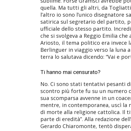
sublime. Forse Gramsci avrebbe potu
quella. Ma tutti gli altri, da Toglia
l’altro io sono l’unico disegnatore 
satirica sul segretario del partito,
ufficiale dello stesso partito. Incre
che si svolgeva a Reggio Emilia che
Ariosto, il tema politico era invece 
Berlinguer in viaggio verso la luna a
terra lo salutava dicendo: “Vai e porta
Ti hanno mai censurato?
No. Ci sono stati tentativi pesanti 
scontro più forte fu su un numero d
sua scomparsa avvenne in un coacer
mentre, in contemporanea, uscì la n
di morte alla religione cattolica. Il t
parte di eredità”. Alla redazione dell
Gerardo Chiaromonte, tentò dispera