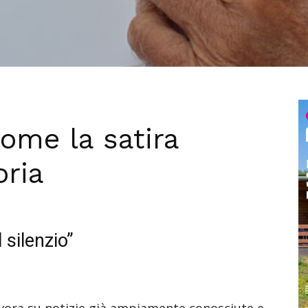
come la satira
oria
l silenzio”
avora su notizie già ampiamente conosciute e