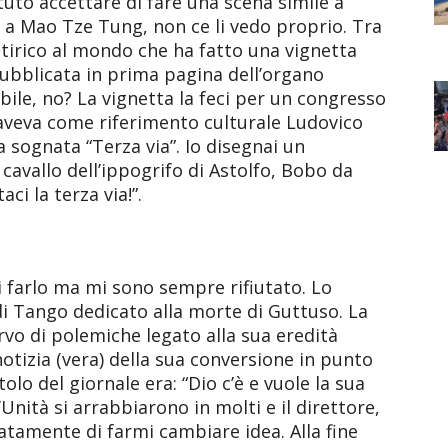
to accettare di fare una scena simile a
tti a Mao Tze Tung, non ce li vedo proprio. Tra
satirico al mondo che ha fatto una vignetta
 pubblicata in prima pagina dell’organo
dibile, no? La vignetta la feci per un congresso
 aveva come riferimento culturale Ludovico
la sognata “Terza via”. Io disegnai un
 cavallo dell’ippogrifo di Astolfo, Bobo da
ci la terza via!”.
di farlo ma mi sono sempre rifiutato. Lo
i Tango dedicato alla morte di Guttuso. La
vo di polemiche legato alla sua eredità
otizia (vera) della sua conversione in punto
itolo del giornale era: “Dio c’è e vuole la sua
’Unità si arrabbiarono in molti e il direttore,
tamente di farmi cambiare idea. Alla fine