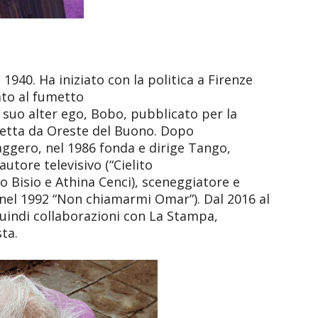
940. Ha iniziato con la politica a Firenze
sato al fumetto
l suo alter ego, Bobo, pubblicato per la
iretta da Oreste del Buono. Dopo
aggero, nel 1986 fonda e dirige Tango,
utore televisivo (“Cielito
io Bisio e Athina Cenci), sceneggiatore e
 e nel 1992 “Non chiamarmi Omar”). Dal 2016 al
quindi collaborazioni con La Stampa,
sta.