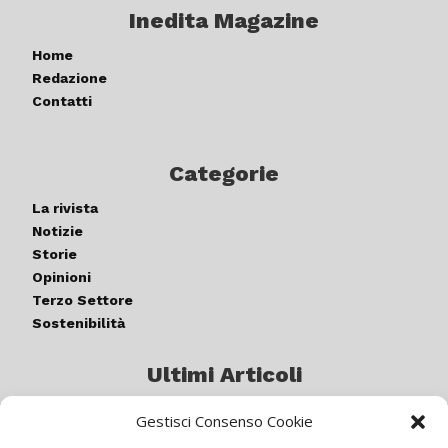
Inedita Magazine
Home
Redazione
Contatti
Categorie
La rivista
Notizie
Storie
Opinioni
Terzo Settore
Sostenibilità
Ultimi Articoli
Gestisci Consenso Cookie
Germogli di luce: al via la quinta
edizione di “ColorARTe”