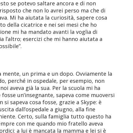
esto se potevo saltare ancora e di non
 risposto che non lo avrei perso ma che di
a. Mi ha aiutata la curiosità, sapere cosa
o della cicatrice e nei sei mesi che ho
zione mi ha mandato avanti la voglia di
a l’altro; esercizi che mi hanno aiutata a
ssibile”.
mia mente, un prima e un dopo. Ovviamente la
do, perché in ospedale, per esempio, non
noi aveva già la sua. Per la scuola mi ha
re fosse un’insegnante, sapeva come muoversi
 si sapeva cosa fosse, grazie a Skype: è
cita dall’ospedale a giugno, alla fine
niente. Certo, sulla famiglia tutto questo ha
empre con me quando mio fratello aveva
ordici: a lui è mancata la mamma e lei si è