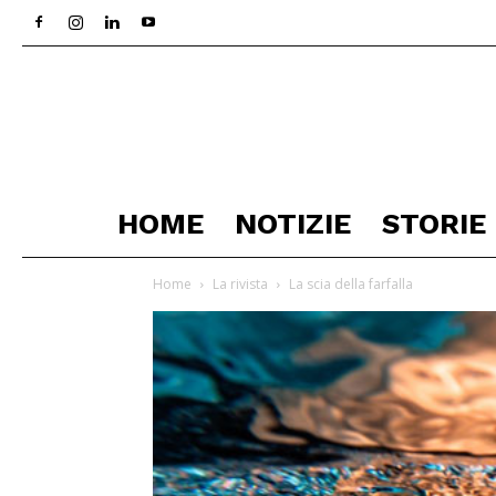
HOME
NOTIZIE
STORIE
Home
La rivista
La scia della farfalla