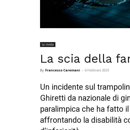
La rivista
La scia della fa
By
Francesco Caremani
-
6 Febbraio 2023
Un incidente sul trampolin
Ghiretti da nazionale di gi
paralimpica che ha fatto i
affrontando la disabilità 