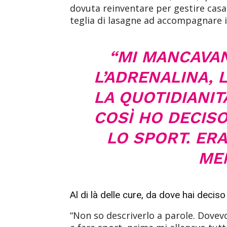
dovuta reinventare per gestire casa.
teglia di lasagne ad accompagnare i m
“MI MANCAVAN
L’ADRENALINA, 
LA QUOTIDIANIT
COSÌ HO DECIS
LO SPORT. ER
MEN
Al di là delle cure, da dove hai deciso 
“Non so descriverlo a parole. Dovevo