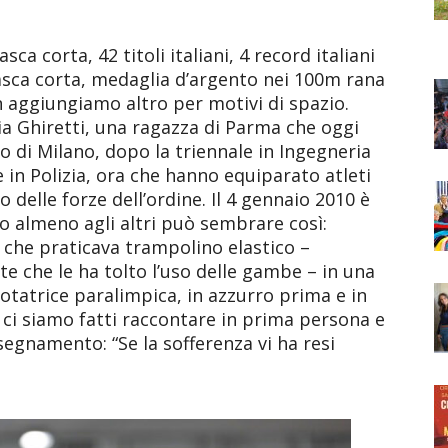
ca corta, 42 titoli italiani, 4 record italiani
 vasca corta, medaglia d’argento nei 100m rana
n aggiungiamo altro per motivi di spazio.
lia Ghiretti, una ragazza di Parma che oggi
ico di Milano, dopo la triennale in Ingegneria
 in Polizia, ora che hanno equiparato atleti
 delle forze dell’ordine. Il 4 gennaio 2010 è
 o almeno agli altri può sembrare così:
 che praticava trampolino elastico –
te che le ha tolto l’uso delle gambe – in una
uotatrice paralimpica, in azzurro prima e in
ci siamo fatti raccontare in prima persona e
nsegnamento: “Se la sofferenza vi ha resi