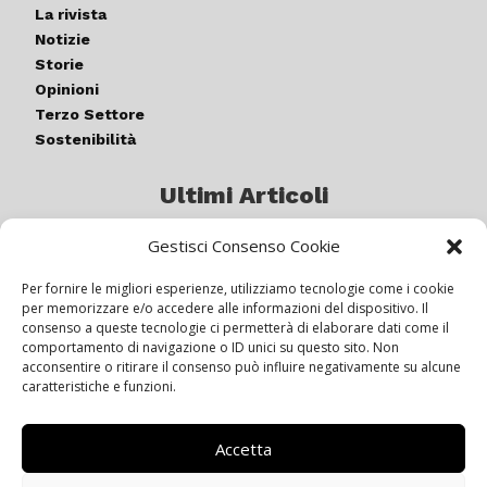
La rivista
Notizie
Storie
Opinioni
Terzo Settore
Sostenibilità
Ultimi Articoli
Gestisci Consenso Cookie
Germogli di luce: al via la quinta
edizione di “ColorARTe”
Per fornire le migliori esperienze, utilizziamo tecnologie come i cookie
per memorizzare e/o accedere alle informazioni del dispositivo. Il
consenso a queste tecnologie ci permetterà di elaborare dati come il
comportamento di navigazione o ID unici su questo sito. Non
IL BEER GARDEN CON IL GIALLONE
acconsentire o ritirare il consenso può influire negativamente su alcune
caratteristiche e funzioni.
Accetta
Siamo pronti a navigare “contro
vento”