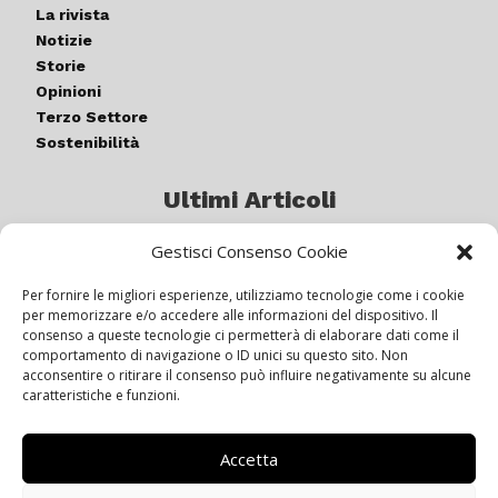
La rivista
Notizie
Storie
Opinioni
Terzo Settore
Sostenibilità
Ultimi Articoli
Gestisci Consenso Cookie
Germogli di luce: al via la quinta
edizione di “ColorARTe”
Per fornire le migliori esperienze, utilizziamo tecnologie come i cookie
per memorizzare e/o accedere alle informazioni del dispositivo. Il
consenso a queste tecnologie ci permetterà di elaborare dati come il
comportamento di navigazione o ID unici su questo sito. Non
IL BEER GARDEN CON IL GIALLONE
acconsentire o ritirare il consenso può influire negativamente su alcune
caratteristiche e funzioni.
Accetta
Siamo pronti a navigare “contro
vento”