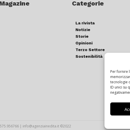
 Magazine
Categorie
La rivista
Notizie
Storie
Opinioni
Terzo Settore
Sostenibilità
Per fornire 
memorizzare
tecnologie 
ID unici su 
negativament
Ac
T.0575.956766 | info@agenziainedita.it ©2022