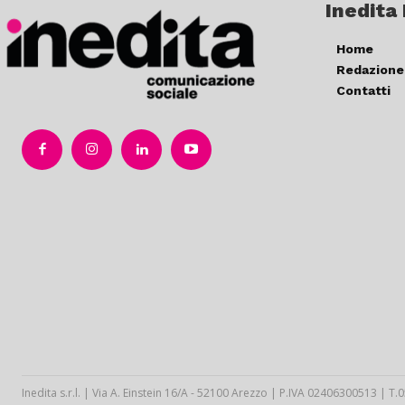
Inedita
Home
Redazione
Contatti
Inedita s.r.l. | Via A. Einstein 16/A - 52100 Arezzo | P.IVA 02406300513 | 