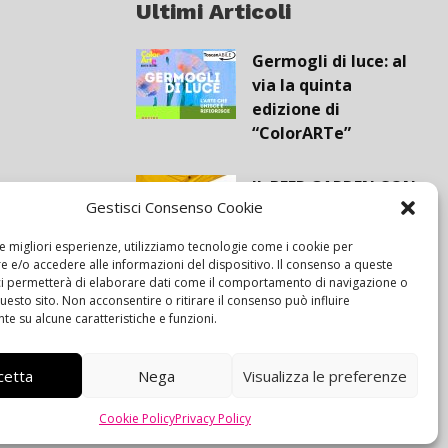
Ultimi Articoli
Germogli di luce: al
via la quinta
edizione di
“ColorARTe”
IL BEER GARDEN CON
Gestisci Consenso Cookie
IL GIALLONE
le migliori esperienze, utilizziamo tecnologie come i cookie per
 e/o accedere alle informazioni del dispositivo. Il consenso a queste
Siamo pronti a
ci permetterà di elaborare dati come il comportamento di navigazione o
questo sito. Non acconsentire o ritirare il consenso può influire
navigare “contro
e su alcune caratteristiche e funzioni.
vento”
cetta
Nega
Visualizza le preferenze
Cookie Policy
Privacy Policy