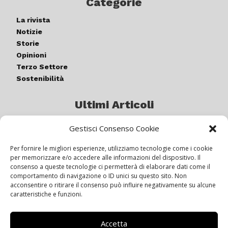
Categorie
La rivista
Notizie
Storie
Opinioni
Terzo Settore
Sostenibilità
Ultimi Articoli
Gestisci Consenso Cookie
Germogli di luce: al via la quinta
edizione di “ColorARTe”
Per fornire le migliori esperienze, utilizziamo tecnologie come i cookie
per memorizzare e/o accedere alle informazioni del dispositivo. Il
consenso a queste tecnologie ci permetterà di elaborare dati come il
comportamento di navigazione o ID unici su questo sito. Non
IL BEER GARDEN CON IL GIALLONE
acconsentire o ritirare il consenso può influire negativamente su alcune
caratteristiche e funzioni.
Accetta