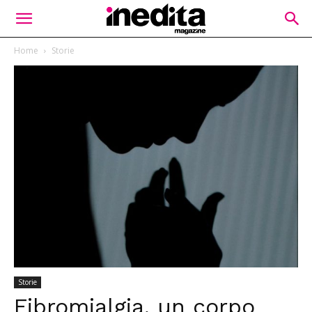
Home
Storie
Storie
Fibromialgia, un corpo