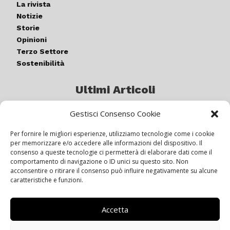
La rivista
Notizie
Storie
Opinioni
Terzo Settore
Sostenibilità
Ultimi Articoli
Gestisci Consenso Cookie
Germogli di luce: al via la quinta
edizione di “ColorARTe”
Per fornire le migliori esperienze, utilizziamo tecnologie come i cookie
per memorizzare e/o accedere alle informazioni del dispositivo. Il
consenso a queste tecnologie ci permetterà di elaborare dati come il
comportamento di navigazione o ID unici su questo sito. Non
IL BEER GARDEN CON IL GIALLONE
acconsentire o ritirare il consenso può influire negativamente su alcune
caratteristiche e funzioni.
Accetta
Siamo pronti a navigare “contro
vento”