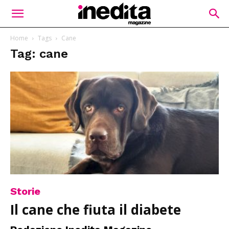
Home
Tags
Cane
Tag: cane
Storie
Il cane che fiuta il diabete