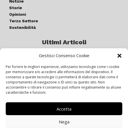
Notizie
Storie
Opinioni
Terzo Settore
Sostenibilità
Ultimi Articoli
Gestisci Consenso Cookie
Germogli di luce: al via la quinta
edizione di “ColorARTe”
Per fornire le migliori esperienze, utilizziamo tecnologie come i cookie
per memorizzare e/o accedere alle informazioni del dispositivo. Il
consenso a queste tecnologie ci permetterà di elaborare dati come il
comportamento di navigazione o ID unici su questo sito. Non
IL BEER GARDEN CON IL GIALLONE
acconsentire o ritirare il consenso può influire negativamente su alcune
caratteristiche e funzioni.
Accetta
Siamo pronti a navigare “contro
vento”
Nega