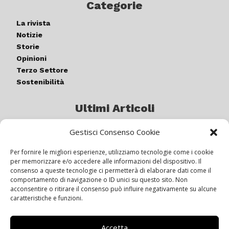
Categorie
La rivista
Notizie
Storie
Opinioni
Terzo Settore
Sostenibilità
Ultimi Articoli
Gestisci Consenso Cookie
Germogli di luce: al via la quinta
edizione di “ColorARTe”
Per fornire le migliori esperienze, utilizziamo tecnologie come i cookie
per memorizzare e/o accedere alle informazioni del dispositivo. Il
consenso a queste tecnologie ci permetterà di elaborare dati come il
comportamento di navigazione o ID unici su questo sito. Non
IL BEER GARDEN CON IL GIALLONE
acconsentire o ritirare il consenso può influire negativamente su alcune
caratteristiche e funzioni.
Accetta