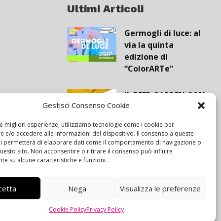
Ultimi Articoli
Germogli di luce: al
via la quinta
edizione di
“ColorARTe”
IL BEER GARDEN CON
Gestisci Consenso Cookie
IL GIALLONE
le migliori esperienze, utilizziamo tecnologie come i cookie per
 e/o accedere alle informazioni del dispositivo. Il consenso a queste
Siamo pronti a
ci permetterà di elaborare dati come il comportamento di navigazione o
questo sito. Non acconsentire o ritirare il consenso può influire
navigare “contro
e su alcune caratteristiche e funzioni.
vento”
cetta
Nega
Visualizza le preferenze
Cookie Policy
Privacy Policy