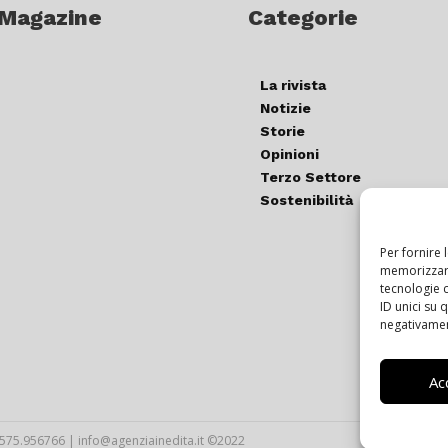
 Magazine
Categorie
La rivista
Notizie
Storie
Opinioni
Terzo Settore
Sostenibilità
Per fornire 
memorizzare
tecnologie 
ID unici su 
negativament
Ac
T.0575.956766 | info@agenziainedita.it ©2022