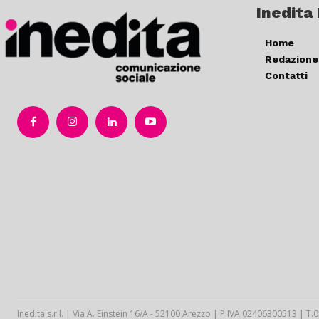
Inedita
Home
Redazione
Contatti
Inedita s.r.l. | Via A. Einstein 16/A - 52100 Arezzo | P.IVA 02406300513 | 