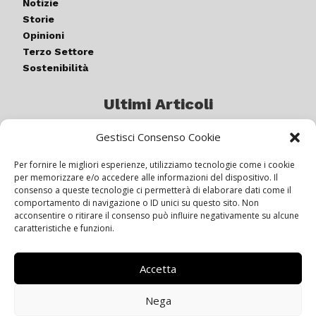
Notizie
Storie
Opinioni
Terzo Settore
Sostenibilità
Ultimi Articoli
Gestisci Consenso Cookie
Germogli di luce: al via la quinta
edizione di “ColorARTe”
Per fornire le migliori esperienze, utilizziamo tecnologie come i cookie
per memorizzare e/o accedere alle informazioni del dispositivo. Il
consenso a queste tecnologie ci permetterà di elaborare dati come il
comportamento di navigazione o ID unici su questo sito. Non
IL BEER GARDEN CON IL GIALLONE
acconsentire o ritirare il consenso può influire negativamente su alcune
caratteristiche e funzioni.
Accetta
Siamo pronti a navigare “contro
vento”
Nega