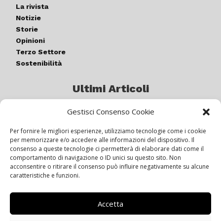
La rivista
Notizie
Storie
Opinioni
Terzo Settore
Sostenibilità
Ultimi Articoli
Gestisci Consenso Cookie
Germogli di luce: al via la quinta
edizione di “ColorARTe”
Per fornire le migliori esperienze, utilizziamo tecnologie come i cookie
per memorizzare e/o accedere alle informazioni del dispositivo. Il
consenso a queste tecnologie ci permetterà di elaborare dati come il
comportamento di navigazione o ID unici su questo sito. Non
IL BEER GARDEN CON IL GIALLONE
acconsentire o ritirare il consenso può influire negativamente su alcune
caratteristiche e funzioni.
Accetta
Siamo pronti a navigare “contro
vento”