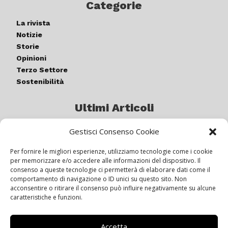
Categorie
La rivista
Notizie
Storie
Opinioni
Terzo Settore
Sostenibilità
Ultimi Articoli
Gestisci Consenso Cookie
Germogli di luce: al via la quinta
edizione di “ColorARTe”
Per fornire le migliori esperienze, utilizziamo tecnologie come i cookie
per memorizzare e/o accedere alle informazioni del dispositivo. Il
consenso a queste tecnologie ci permetterà di elaborare dati come il
comportamento di navigazione o ID unici su questo sito. Non
IL BEER GARDEN CON IL GIALLONE
acconsentire o ritirare il consenso può influire negativamente su alcune
caratteristiche e funzioni.
Accetta