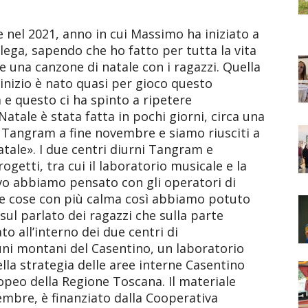
e nel 2021, anno in cui Massimo ha iniziato a
lega, sapendo che ho fatto per tutta la vita
e una canzone di natale con i ragazzi. Quella
’inizio è nato quasi per gioco questo
 e questo ci ha spinto a ripetere
atale è stata fatta in pochi giorni, circa una
 Tangram a fine novembre e siamo riusciti a
tale». I due centri diurni Tangram e
getti, tra cui il laboratorio musicale e la
vo abbiamo pensato con gli operatori di
 le cose con più calma così abbiamo potuto
sul parlato dei ragazzi che sulla parte
o all’interno dei due centri di
uni montani del Casentino, un laboratorio
ella strategia delle aree interne Casentino
ropeo della Regione Toscana. Il materiale
ovembre, è finanziato dalla Cooperativa