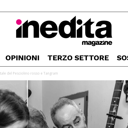
OPINIONI
TERZO SETTORE
SO
Inedita
tale del Pesciolino rosso e Tangram
Magazine