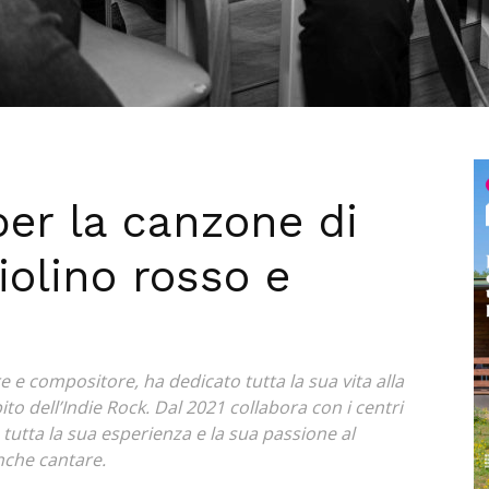
per la canzone di
iolino rosso e
e e compositore, ha dedicato tutta la sua vita alla
to dell’Indie Rock. Dal 2021 collabora con i centri
utta la sua esperienza e la sua passione al
anche cantare.