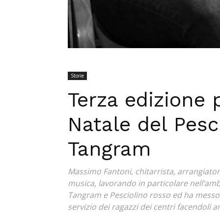
Storie
Terza edizione 
Natale del Pesc
Tangram
Massimo Fantoni, chitarrista, arrangiator
musica, lavorando in particolare nell’ambi
Tangram e Pesciolino rosso ed ha messo t
servizio dei ragazzi dei centri facendoli 