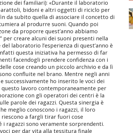
zione dei familiari): «Durante il laboratorio
attoli, bidoni e altri oggetti di riciclo per
fin da subito quella di associare il concetto di
pattumiera al produrre suoni. Quando poi
anzone da proporre quest’anno abbiamo
” per creare alcuni dei suoni presenti nella
e del laboratorio l’esperienza di quest’anno è
nfatti questa iniziativa ha permesso di far
umenti facendogli prendere confidenza con i
 delle cose creando un piccolo archivio e da lì
sono confluite nel brano. Mentre negli anni
 e successivamente ho inserito le voci dei
to questo lavoro contemporaneamente per
aborazione con gli operatori dei centri è la
ulle parole dei ragazzi. Questa sinergia è
e meglio conoscono i ragazzi, il loro
riescono a fargli tirar fuori cose
hé i ragazzi sono veramente sorprendenti.
voci per dar vita alla tessitura finale