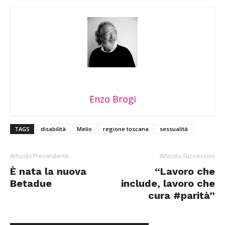
Enzo Brogi
TAGS
disabilità
Melio
regione toscana
sessualità
Articolo Precendente
Articolo Successivo
È nata la nuova
“Lavoro che
Betadue
include, lavoro che
cura #parità”