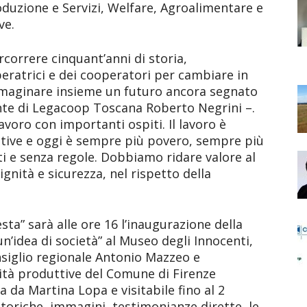
oduzione e Servizi, Welfare, Agroalimentare e
ve.
rcorrere cinquant’anni di storia,
eratrici e dei cooperatori per cambiare in
mmaginare insieme un futuro ancora segnato
dente di Legacoop Toscana Roberto Negrini –.
voro con importanti ospiti. Il lavoro è
ative e oggi è sempre più povero, sempre più
ti e senza regole. Dobbiamo ridare valore al
gnità e sicurezza, nel rispetto della
esta” sarà alle ore 16 l’inaugurazione della
’idea di società” al Museo degli Innocenti,
nsiglio regionale Antonio Mazzeo e
ività produttive del Comune di Firenze
a da Martina Lopa e visitabile fino al 2
toriche, immagini, testimonianze dirette, le