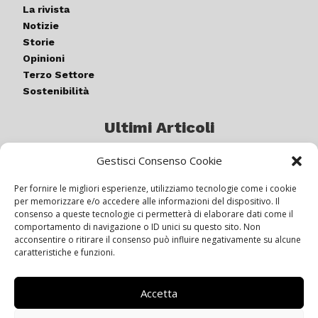
La rivista
Notizie
Storie
Opinioni
Terzo Settore
Sostenibilità
Ultimi Articoli
Gestisci Consenso Cookie
Germogli di luce: al via la quinta
edizione di “ColorARTe”
Per fornire le migliori esperienze, utilizziamo tecnologie come i cookie
per memorizzare e/o accedere alle informazioni del dispositivo. Il
consenso a queste tecnologie ci permetterà di elaborare dati come il
comportamento di navigazione o ID unici su questo sito. Non
IL BEER GARDEN CON IL GIALLONE
acconsentire o ritirare il consenso può influire negativamente su alcune
caratteristiche e funzioni.
Accetta
Siamo pronti a navigare “contro
vento”