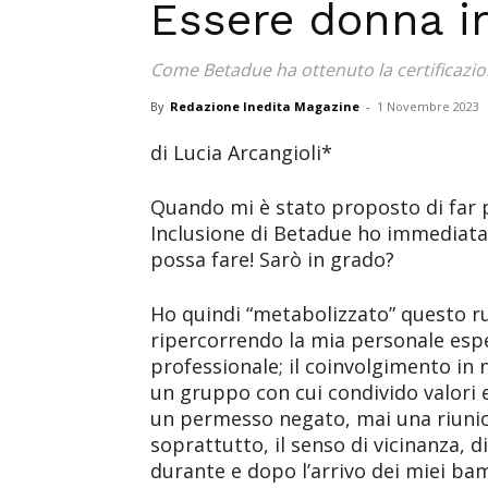
Essere donna i
Come Betadue ha ottenuto la certificazio
By
Redazione Inedita Magazine
-
1 Novembre 2023
di Lucia Arcangioli*
Quando mi è stato proposto di far p
Inclusione di Betadue ho immediata
possa fare! Sarò in grado?
Ho quindi “metabolizzato” questo ru
ripercorrendo la mia personale espe
professionale; il coinvolgimento in 
un gruppo con cui condivido valori e 
un permesso negato, mai una riunione
soprattutto, il senso di vicinanza, di
durante e dopo l’arrivo dei miei ba