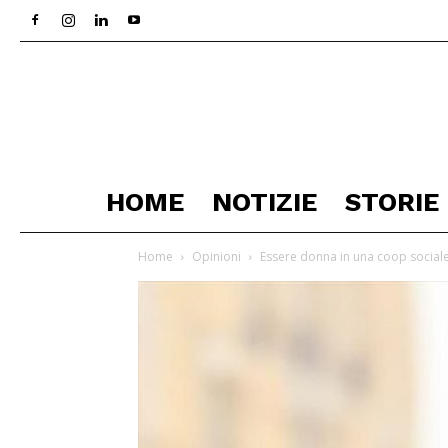
HOME
NOTIZIE
STORIE
Home
Opinioni
Essere donna in una coop social