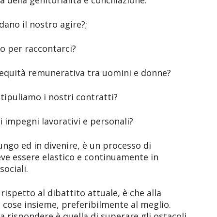
 della genitorialità e conciliazione.
idano il nostro agire?;
o per raccontarci?
d equità remunerativa tra uomini e donne?
tipuliamo i nostri contratti?
 impegni lavorativi e personali?
ngo ed in divenire, è un processo di
ve essere elastico e continuamente in
ociali.
ispetto al dibattito attuale, è che alla
 cose insieme, preferibilmente al meglio.
a rispondere è quella di superare gli ostacoli