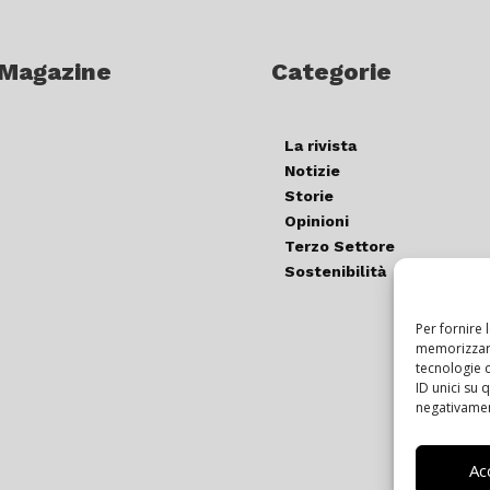
 Magazine
Categorie
La rivista
Notizie
Storie
Opinioni
Terzo Settore
Sostenibilità
Per fornire 
memorizzare
tecnologie 
ID unici su 
negativament
Ac