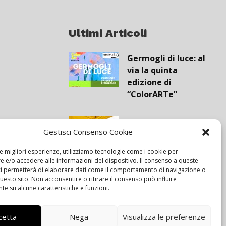
Ultimi Articoli
Germogli di luce: al
via la quinta
edizione di
“ColorARTe”
IL BEER GARDEN CON
Gestisci Consenso Cookie
IL GIALLONE
le migliori esperienze, utilizziamo tecnologie come i cookie per
 e/o accedere alle informazioni del dispositivo. Il consenso a queste
Siamo pronti a
ci permetterà di elaborare dati come il comportamento di navigazione o
questo sito. Non acconsentire o ritirare il consenso può influire
navigare “contro
e su alcune caratteristiche e funzioni.
vento”
cetta
Nega
Visualizza le preferenze