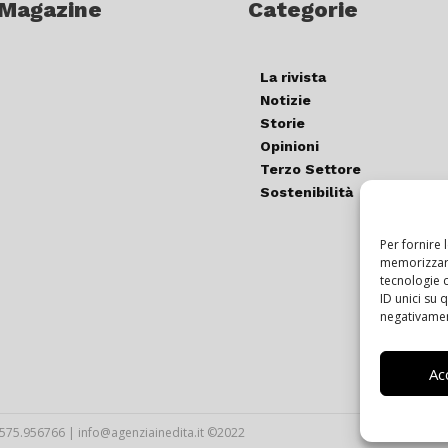
 Magazine
Categorie
La rivista
Notizie
Storie
Opinioni
Terzo Settore
Sostenibilità
Per fornire 
memorizzare
tecnologie 
ID unici su 
negativament
Ac
T.0575.956766 | info@agenziainedita.it ©2022