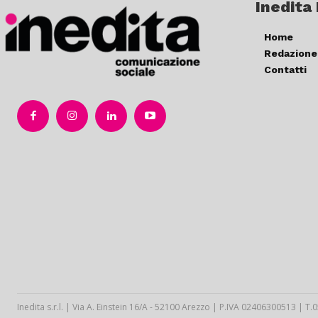
Inedita
Home
Redazione
Contatti
Inedita s.r.l. | Via A. Einstein 16/A - 52100 Arezzo | P.IVA 02406300513 | 