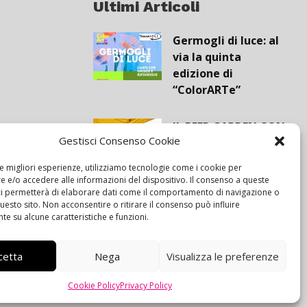
Ultimi Articoli
Germogli di luce: al
via la quinta
edizione di
“ColorARTe”
IL BEER GARDEN CON
Gestisci Consenso Cookie
IL GIALLONE
le migliori esperienze, utilizziamo tecnologie come i cookie per
 e/o accedere alle informazioni del dispositivo. Il consenso a queste
Siamo pronti a
ci permetterà di elaborare dati come il comportamento di navigazione o
questo sito. Non acconsentire o ritirare il consenso può influire
navigare “contro
e su alcune caratteristiche e funzioni.
vento”
cetta
Nega
Visualizza le preferenze
Cookie Policy
Privacy Policy