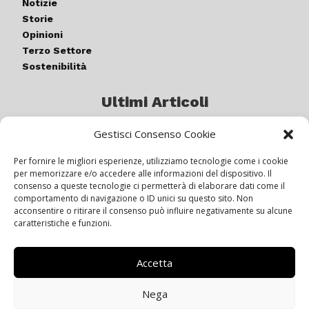
Notizie
Storie
Opinioni
Terzo Settore
Sostenibilità
Ultimi Articoli
Gestisci Consenso Cookie
Germogli di luce: al via la quinta
edizione di “ColorARTe”
Per fornire le migliori esperienze, utilizziamo tecnologie come i cookie
per memorizzare e/o accedere alle informazioni del dispositivo. Il
consenso a queste tecnologie ci permetterà di elaborare dati come il
comportamento di navigazione o ID unici su questo sito. Non
IL BEER GARDEN CON IL GIALLONE
acconsentire o ritirare il consenso può influire negativamente su alcune
caratteristiche e funzioni.
Accetta
Siamo pronti a navigare “contro
vento”
Nega