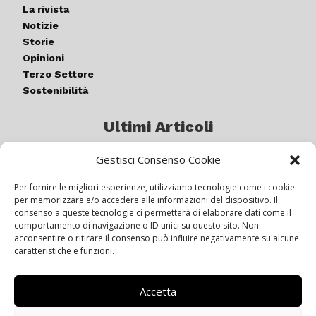
La rivista
Notizie
Storie
Opinioni
Terzo Settore
Sostenibilità
Ultimi Articoli
Gestisci Consenso Cookie
Germogli di luce: al via la quinta
edizione di “ColorARTe”
Per fornire le migliori esperienze, utilizziamo tecnologie come i cookie
per memorizzare e/o accedere alle informazioni del dispositivo. Il
consenso a queste tecnologie ci permetterà di elaborare dati come il
comportamento di navigazione o ID unici su questo sito. Non
IL BEER GARDEN CON IL GIALLONE
acconsentire o ritirare il consenso può influire negativamente su alcune
caratteristiche e funzioni.
Accetta
Siamo pronti a navigare “contro
vento”