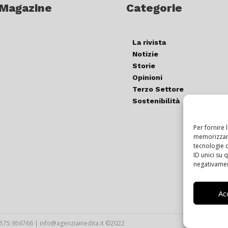
 Magazine
Categorie
La rivista
Notizie
Storie
Opinioni
Terzo Settore
Sostenibilità
Per fornire 
memorizzare
tecnologie 
ID unici su 
negativament
Ac
T.0575.956766 | info@agenziainedita.it ©2022