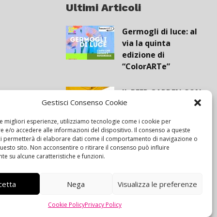
Ultimi Articoli
Germogli di luce: al
via la quinta
edizione di
“ColorARTe”
IL BEER GARDEN CON
Gestisci Consenso Cookie
IL GIALLONE
le migliori esperienze, utilizziamo tecnologie come i cookie per
 e/o accedere alle informazioni del dispositivo. Il consenso a queste
Siamo pronti a
ci permetterà di elaborare dati come il comportamento di navigazione o
questo sito. Non acconsentire o ritirare il consenso può influire
navigare “contro
e su alcune caratteristiche e funzioni.
vento”
cetta
Nega
Visualizza le preferenze
Cookie Policy
Privacy Policy