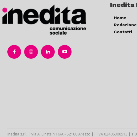
Inedita
Home
Redazione
Contatti
Inedita s.r.l. | Via A. Einstein 16/A - 52100 Arezzo | P.IVA 02406300513 | 