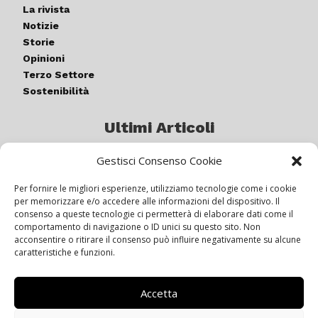
La rivista
Notizie
Storie
Opinioni
Terzo Settore
Sostenibilità
Ultimi Articoli
Gestisci Consenso Cookie
Germogli di luce: al via la quinta
edizione di “ColorARTe”
Per fornire le migliori esperienze, utilizziamo tecnologie come i cookie
per memorizzare e/o accedere alle informazioni del dispositivo. Il
consenso a queste tecnologie ci permetterà di elaborare dati come il
comportamento di navigazione o ID unici su questo sito. Non
IL BEER GARDEN CON IL GIALLONE
acconsentire o ritirare il consenso può influire negativamente su alcune
caratteristiche e funzioni.
Accetta
Siamo pronti a navigare “contro
vento”