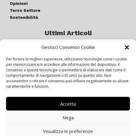
Opinioni
Terzo Settore
Sostenibilità
Ultimi Articoli
Gestisci Consenso Cookie
Germogli di luce: al via la quinta
edizione di “ColorARTe”
Per fornire le migliori esperienze, utilizziamo tecnologie come i cookie
per memorizzare e/o accedere alle informazioni del dispositivo. Il
consenso a queste tecnologie ci permetterà di elaborare dati come il
comportamento di navigazione o ID unici su questo sito. Non
IL BEER GARDEN CON IL GIALLONE
acconsentire o ritirare il consenso può influire negativamente su alcune
caratteristiche e funzioni.
Accetta
Siamo pronti a navigare “contro
vento”
Nega
Visualizza le preferenze