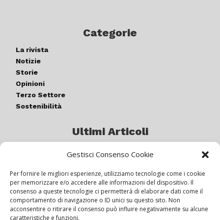
Categorie
La rivista
Notizie
Storie
Opinioni
Terzo Settore
Sostenibilità
Ultimi Articoli
Gestisci Consenso Cookie
Germogli di luce: al via la quinta
edizione di “ColorARTe”
Per fornire le migliori esperienze, utilizziamo tecnologie come i cookie
per memorizzare e/o accedere alle informazioni del dispositivo. Il
consenso a queste tecnologie ci permetterà di elaborare dati come il
comportamento di navigazione o ID unici su questo sito. Non
IL BEER GARDEN CON IL GIALLONE
acconsentire o ritirare il consenso può influire negativamente su alcune
caratteristiche e funzioni.