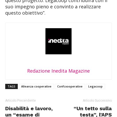
questo progetto. Legacoop contribuirà con il
suo impegno pieno e convinto a realizzare
questo obiettivo”.
Redazione Inedita Magazine
TAGS
Alleanza cooperative
Confcxooperative
Legacoop
Articolo Precendente
Articolo Successivo
Disabilità e lavoro,
“Un tetto sulla
un “esame di
testa”, l’APS