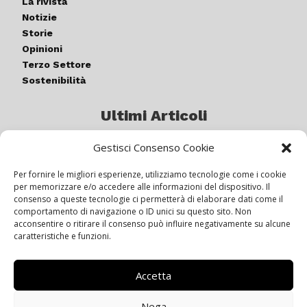
La rivista
Notizie
Storie
Opinioni
Terzo Settore
Sostenibilità
Ultimi Articoli
Gestisci Consenso Cookie
Germogli di luce: al via la quinta
edizione di “ColorARTe”
Per fornire le migliori esperienze, utilizziamo tecnologie come i cookie
per memorizzare e/o accedere alle informazioni del dispositivo. Il
consenso a queste tecnologie ci permetterà di elaborare dati come il
comportamento di navigazione o ID unici su questo sito. Non
IL BEER GARDEN CON IL GIALLONE
acconsentire o ritirare il consenso può influire negativamente su alcune
caratteristiche e funzioni.
Accetta
Siamo pronti a navigare “contro
vento”
Nega