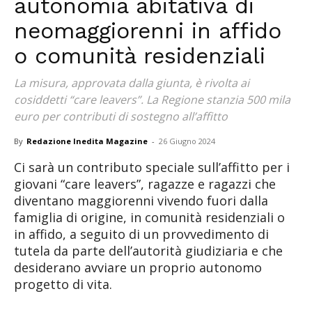
autonomia abitativa di
neomaggiorenni in affido
o comunità residenziali
La misura, approvata dalla giunta, è rivolta ai
cosiddetti “care leavers”. La Regione stanzia 500 mila
euro per contributi di sostegno all’affitto
By
Redazione Inedita Magazine
-
26 Giugno 2024
Ci sarà un contributo speciale sull’affitto per i
giovani “care leavers”, ragazze e ragazzi che
diventano maggiorenni vivendo fuori dalla
famiglia di origine, in comunità residenziali o
in affido, a seguito di un provvedimento di
tutela da parte dell’autorità giudiziaria e che
desiderano avviare un proprio autonomo
progetto di vita.