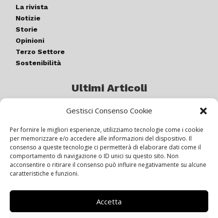
La rivista
Notizie
Storie
Opinioni
Terzo Settore
Sostenibilità
Ultimi Articoli
Gestisci Consenso Cookie
Germogli di luce: al via la quinta
edizione di “ColorARTe”
Per fornire le migliori esperienze, utilizziamo tecnologie come i cookie
per memorizzare e/o accedere alle informazioni del dispositivo. Il
consenso a queste tecnologie ci permetterà di elaborare dati come il
comportamento di navigazione o ID unici su questo sito. Non
IL BEER GARDEN CON IL GIALLONE
acconsentire o ritirare il consenso può influire negativamente su alcune
caratteristiche e funzioni.
Accetta
Siamo pronti a navigare “contro
vento”