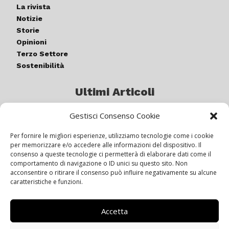
La rivista
Notizie
Storie
Opinioni
Terzo Settore
Sostenibilità
Ultimi Articoli
Gestisci Consenso Cookie
Germogli di luce: al via la quinta
edizione di “ColorARTe”
Per fornire le migliori esperienze, utilizziamo tecnologie come i cookie
per memorizzare e/o accedere alle informazioni del dispositivo. Il
consenso a queste tecnologie ci permetterà di elaborare dati come il
comportamento di navigazione o ID unici su questo sito. Non
IL BEER GARDEN CON IL GIALLONE
acconsentire o ritirare il consenso può influire negativamente su alcune
caratteristiche e funzioni.
Accetta
Siamo pronti a navigare “contro
vento”